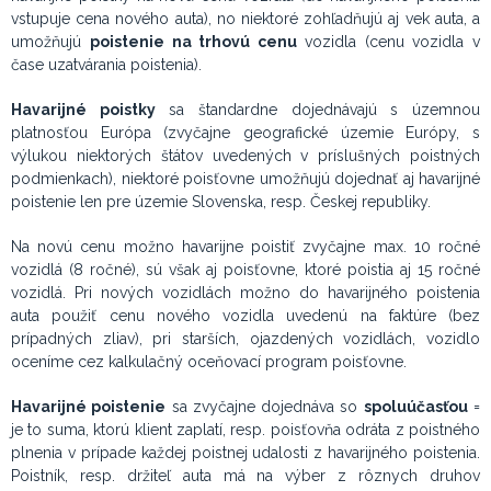
vstupuje cena nového auta), no niektoré zohľadňujú aj vek auta, a
umožňujú
poistenie na trhovú cenu
vozidla (cenu vozidla v
čase uzatvárania poistenia).
Havarijné poistky
sa štandardne dojednávajú s územnou
platnosťou Európa (zvyčajne geografické územie Európy, s
výlukou niektorých štátov uvedených v príslušných poistných
podmienkach), niektoré poisťovne umožňujú dojednať aj havarijné
poistenie len pre územie Slovenska, resp. Českej republiky.
Na novú cenu možno havarijne poistiť zvyčajne max. 10 ročné
vozidlá (8 ročné), sú však aj poisťovne, ktoré poistia aj 15 ročné
vozidlá. Pri nových vozidlách možno do havarijného poistenia
auta použiť cenu nového vozidla uvedenú na faktúre (bez
prípadných zliav), pri starších, ojazdených vozidlách, vozidlo
oceníme cez kalkulačný oceňovací program poisťovne.
Havarijné poistenie
sa zvyčajne dojednáva so
spoluúčasťou
=
je to suma, ktorú klient zaplatí, resp. poisťovňa odráta z poistného
plnenia v prípade každej poistnej udalosti z havarijného poistenia.
Poistník, resp. držiteľ auta má na výber z rôznych druhov