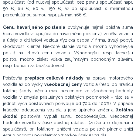
spoluúčasti (od nulovej spoluúčasti, cez pevnú spoluúčasť napr.
50 €, 66 €, 80 €, 150 €, až po spoluúčasti s minimálnou
percentuálnou sumou napr. 5% min. 166 €.
Cenu havarijného poistenia
ovplyvňuje najmä poistná suma
(cena vozidla vstupujúca do havarijného poistenia), značka vozidla
a údaje o držiteľovi vozidla (fyzická osoba / firma, trvalý pobyt,
škodovosť klienta). Niektoré staršie vozidlá možno výhodnejšie
poistiť na trhovú cenu vozidla. Výhodnejšiu, resp. lacnejšiu
poistku možno získať vďaka zaujímavým obchodným zľavám,
resp. bonusu za bezškodovosť.
Poisťovňa
prepláca celkové náklady
na opravu motorového
vozidla až do výšky
všeobecnej ceny
vozidla (resp. po hranicu
totálnej škody určenú max. percentom zo všeobecnej hodnoty
vozidla v zmysle príslušných poistných podmienok – táto sa v
jednotlivých poisťovniach pohybuje od 70% do 100%). V prípade
krádeže, odcudzenia vozidla a jeho úplného zničenia (
totálna
škoda
) poisťovňa vyplatí sumu zodpovedajúcu všeobecnej
hodnote vozidla v čase poistnej udalosti (zníženú o dojednanú
spoluúčasť), pri totálnom zničení vozidla poistné plnenie zníži
ešte o hodnotu použiteľných zvyškov (vraku) vozidla.