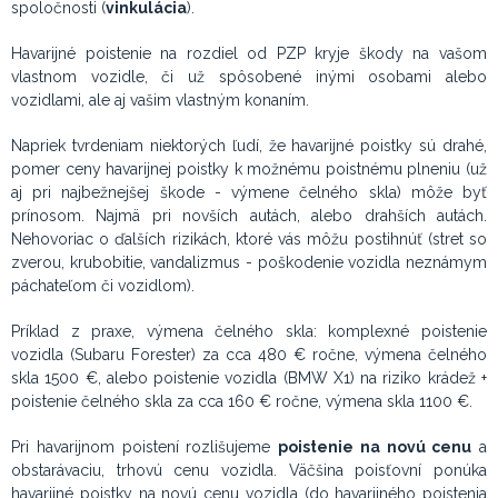
spoločnosti (
vinkulácia
).
Havarijné poistenie na rozdiel od PZP kryje škody na vašom
vlastnom vozidle, či už spôsobené inými osobami alebo
vozidlami, ale aj vašim vlastným konaním.
Napriek tvrdeniam niektorých ľudí, že havarijné poistky sú drahé,
pomer ceny havarijnej poistky k možnému poistnému plneniu (už
aj pri najbežnejšej škode - výmene čelného skla) môže byť
prínosom. Najmä pri novších autách, alebo drahších autách.
Nehovoriac o ďalších rizikách, ktoré vás môžu postihnúť (stret so
zverou, krubobitie, vandalizmus - poškodenie vozidla neznámym
páchateľom či vozidlom).
Príklad z praxe, výmena čelného skla: komplexné poistenie
vozidla (Subaru Forester) za cca 480 € ročne, výmena čelného
skla 1500 €, alebo poistenie vozidla (BMW X1) na riziko krádež +
poistenie čelného skla za cca 160 € ročne, výmena skla 1100 €.
Pri havarijnom poistení rozlišujeme
poistenie na novú cenu
a
obstarávaciu, trhovú cenu vozidla. Väčšina poisťovní ponúka
havarijné poistky na novú cenu vozidla (do havarijného poistenia