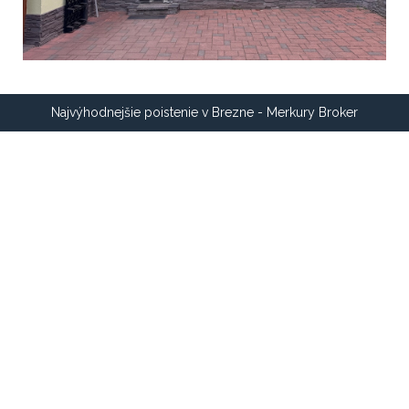
Najvýhodnejšie poistenie v Brezne - Merkury Broker