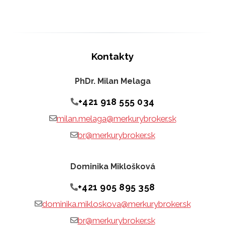
Kontakty
PhDr. Milan Melaga
+421 918 555 034
milan.melaga@merkurybroker.sk
br@merkurybroker.sk
Dominika Miklošková
+421 905 895 358
dominika.mikloskova@merkurybroker.sk
br@merkurybroker.sk